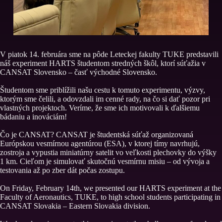
V piatok 14. februára sme na pôde Leteckej fakulty TUKE predstavili
náš experiment HARTS študentom stredných škôl, ktorí súťažia v
CANSAT Slovensko – časť východné Slovensko.
Študentom sme priblížili našu cestu k tomuto experimentu, výzvy,
ktorým sme čelili, a odovzdali im cenné rady, na čo si dať pozor pri
vlastných projektoch. Veríme, že sme ich motivovali k ďalšiemu
bádaniu a inováciám!
Čo je CANSAT? CANSAT je študentská súťaž organizovaná
Európskou vesmírnou agentúrou (ESA), v ktorej tímy navrhujú,
zostroja a vypustia miniatúrny satelit vo veľkosti plechovky do výšky
1 km. Cieľom je simulovať skutočnú vesmírnu misiu – od vývoja a
testovania až po zber dát počas zostupu.
On Friday, February 14th, we presented our HARTS experiment at the
Faculty of Aeronautics, TUKE, to high school students participating in
CANSAT Slovakia – Eastern Slovakia division.